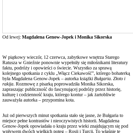
Od lewej:
Magdalena Genow-Jopek i Monika Sikorska
W piątkowy wieczór, 12 czerwca, zabytkowe wnętrza Starego
Ratusza w Gnieźnie ponownie wypełniły się miłośnikami literatury
faktu, podróży i opowieści o świecie. Wszystko za sprawą
kolejnego spotkania z cyklu „Włącz Ciekawość”, którego bohaterką
była Magdalena Genow-Jopek – autorka książki
Bułgaria. Złoto i
rakija
. Rozmowę z pisarką poprowadziła Monika Sikorska,
zapraszając publiczność do fascynującej podróży przez historię,
kulturę i codzienność kraju, którego kontur – jak żartobliwie
zauważyła autorka – przypomina kota.
Już od pierwszych minut spotkania stało się jasne, że Bułgaria to
miejsce pełne kontrastów i nieoczywistych historii. Magdalena
Genow-Jopek opowiadała o kraju przez wieki znajdującym się pod
wpływem dwóch wielkich potęg – Rosji i Turcji. To właśnie te