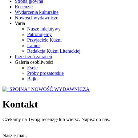
Strona główna
Recenzje
Wydarzenia kulturalne
Nowości wydawnicze
Varia
Nasze inicjatywy
Patronujemy
Przyjaciele Kuźni
Lamus
Redakcja Kuźni Literackiej
Przestrzeń zatraceń
Galeria osobliwości
Eseje
Próby prozatorskie
Bajki
Kontakt
Czekamy na Twoją recenzję lub wiersz. Napisz do nas.
Nasz e-mail: