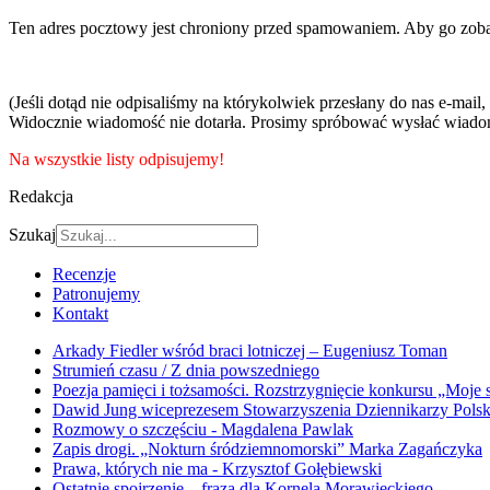
Ten adres pocztowy jest chroniony przed spamowaniem. Aby go zobacz
(Jeśli dotąd nie odpisaliśmy na którykolwiek przesłany do nas e-mail, 
Widocznie wiadomość nie dotarła. Prosimy spróbować wysłać wiadom
Na wszystkie listy odpisujemy!
Redakcja
Szukaj
Recenzje
Patronujemy
Kontakt
Arkady Fiedler wśród braci lotniczej – Eugeniusz Toman
Strumień czasu / Z dnia powszedniego
Poezja pamięci i tożsamości. Rozstrzygnięcie konkursu „Moje 
Dawid Jung wiceprezesem Stowarzyszenia Dziennikarzy Pols
Rozmowy o szczęściu - Magdalena Pawlak
Zapis drogi. „Nokturn śródziemnomorski” Marka Zagańczyka
Prawa, których nie ma - Krzysztof Gołębiewski
Ostatnie spojrzenie – fraza dla Kornela Morawieckiego