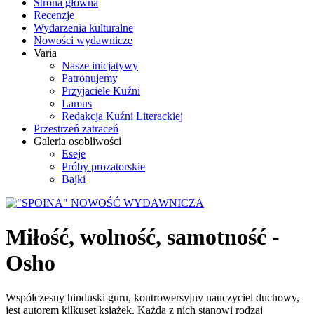
Strona główna
Recenzje
Wydarzenia kulturalne
Nowości wydawnicze
Varia
Nasze inicjatywy
Patronujemy
Przyjaciele Kuźni
Lamus
Redakcja Kuźni Literackiej
Przestrzeń zatraceń
Galeria osobliwości
Eseje
Próby prozatorskie
Bajki
Miłość, wolność, samotność -
Osho
Współczesny hinduski guru, kontrowersyjny nauczyciel duchowy,
jest autorem kilkuset książek. Każda z nich stanowi rodzaj