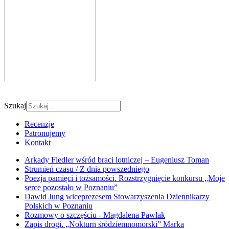
Szukaj
Recenzje
Patronujemy
Kontakt
Arkady Fiedler wśród braci lotniczej – Eugeniusz Toman
Strumień czasu / Z dnia powszedniego
Poezja pamięci i tożsamości. Rozstrzygnięcie konkursu „Moje
serce pozostało w Poznaniu”
Dawid Jung wiceprezesem Stowarzyszenia Dziennikarzy
Polskich w Poznaniu
Rozmowy o szczęściu - Magdalena Pawlak
Zapis drogi. „Nokturn śródziemnomorski” Marka