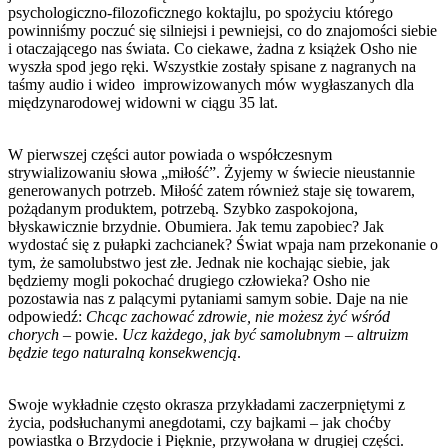
psychologiczno-filozoficznego koktajlu, po spożyciu którego
powinniśmy poczuć się silniejsi i pewniejsi, co do znajomości siebie
i otaczającego nas świata. Co ciekawe, żadna z książek Osho nie
wyszła spod jego ręki. Wszystkie zostały spisane z nagranych na
taśmy audio i wideo
improwizowanych mów wygłaszanych dla
międzynarodowej widowni w ciągu 35 lat.
W pierwszej części autor powiada o współczesnym
strywializowaniu słowa „miłość”. Żyjemy w świecie nieustannie
generowanych potrzeb. Miłość zatem również staje się towarem,
pożądanym produktem, potrzebą. Szybko zaspokojona,
błyskawicznie brzydnie. Obumiera. Jak temu zapobiec? Jak
wydostać się z pułapki zachcianek? Świat wpaja nam przekonanie o
tym, że samolubstwo jest złe. Jednak nie kochając siebie, jak
będziemy mogli pokochać drugiego człowieka? Osho nie
pozostawia nas z palącymi pytaniami samym sobie. Daje na nie
odpowiedź:
Chcąc zachować zdrowie, nie możesz żyć wśród
chorych
– powie.
Ucz każdego, jak być samolubnym – altruizm
będzie tego naturalną konsekwencją
.
Swoje wykładnie często okrasza przykładami zaczerpniętymi z
życia, podsłuchanymi anegdotami, czy bajkami – jak choćby
powiastka o Brzydocie i Pięknie, przywołana w drugiej części.