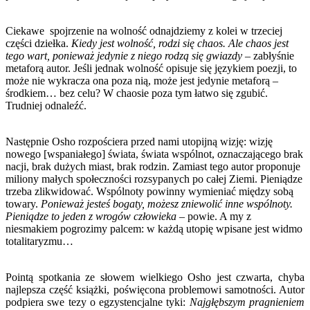
Ciekawe
spojrzenie na wolność odnajdziemy z kolei w trzeciej
części dziełka.
Kiedy jest wolność, rodzi się chaos. Ale chaos jest
tego wart, ponieważ jedynie z niego rodzą się gwiazdy –
zabłyśnie
metaforą autor. Jeśli jednak wolność opisuje się językiem poezji, to
może nie wykracza ona poza nią, może jest jedynie metaforą –
środkiem… bez celu? W chaosie poza tym łatwo się zgubić.
Trudniej odnaleźć.
Następnie Osho rozpościera przed nami utopijną wizję: wizję
nowego [wspaniałego] świata, świata wspólnot, oznaczającego brak
nacji, brak dużych miast, brak rodzin. Zamiast tego autor proponuje
miliony małych społeczności rozsypanych po całej Ziemi. Pieniądze
trzeba zlikwidować. Wspólnoty powinny wymieniać między sobą
towary.
Ponieważ jesteś bogaty, możesz zniewolić inne wspólnoty.
Pieniądze to jeden z wrogów człowieka
– powie. A my z
niesmakiem pogrozimy palcem: w każdą utopię wpisane jest widmo
totalitaryzmu…
Pointą spotkania ze słowem wielkiego Osho jest czwarta, chyba
najlepsza część książki, poświęcona problemowi samotności. Autor
podpiera swe tezy o egzystencjalne tyki:
Najgłębszym pragnieniem