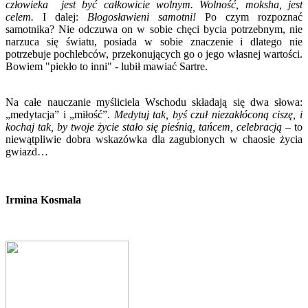
człowieka jest być całkowicie wolnym. Wolność, moksha, jest
celem.
I dalej:
Błogosławieni samotni!
Po czym rozpoznać
samotnika? Nie odczuwa on w sobie chęci bycia potrzebnym, nie
narzuca się światu, posiada w sobie znaczenie i dlatego nie
potrzebuje pochlebców, przekonujących go o jego własnej wartości.
Bowiem "piekło to inni" - lubił mawiać Sartre.
Na całe nauczanie myśliciela Wschodu składają się dwa słowa:
„medytacja” i „miłość”.
Medytuj tak, byś czuł niezakłóconą ciszę, i
kochaj tak, by twoje życie stało się pieśnią, tańcem, celebracją
– to
niewątpliwie dobra wskazówka dla zagubionych w chaosie życia
gwiazd…
Irmina Kosmala