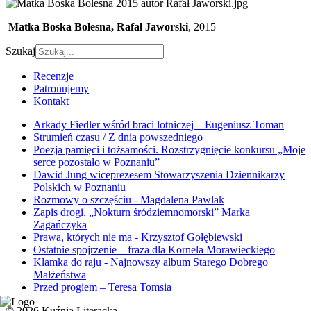
Matka Boska Bolesna, Rafał Jaworski
, 2015
Szukaj
Recenzje
Patronujemy
Kontakt
Arkady Fiedler wśród braci lotniczej – Eugeniusz Toman
Strumień czasu / Z dnia powszedniego
Poezja pamięci i tożsamości. Rozstrzygnięcie konkursu „Moje
serce pozostało w Poznaniu”
Dawid Jung wiceprezesem Stowarzyszenia Dziennikarzy
Polskich w Poznaniu
Rozmowy o szczęściu - Magdalena Pawlak
Zapis drogi. „Nokturn śródziemnomorski” Marka
Zagańczyka
Prawa, których nie ma - Krzysztof Gołębiewski
Ostatnie spojrzenie – fraza dla Kornela Morawieckiego
Klamka do raju - Najnowszy album Starego Dobrego
Małżeństwa
Przed progiem – Teresa Tomsia
© 2026 Kuźnia Literacka