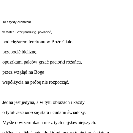
To czysty archaizm
w Matce Bożej nadzieję pokładać,
pod ciężarem feretronu w Boże Ciało
przepocić bieliznę,
opuszkami palców grzać paciorki różańca,
przez wzgląd na Boga
współżycia na próbę nie rozpocząć.
Jedna jest jedyna, a w tylu obrazach i każdy
o tytuł
vera ikon
się stara i cudami świadczy.
Myślę o wizerunkach nie z tych najsławniejszych:
o Eleusie z Myślenic, do której przerażenie tym światem