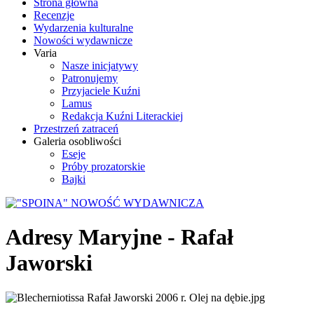
Strona główna
Recenzje
Wydarzenia kulturalne
Nowości wydawnicze
Varia
Nasze inicjatywy
Patronujemy
Przyjaciele Kuźni
Lamus
Redakcja Kuźni Literackiej
Przestrzeń zatraceń
Galeria osobliwości
Eseje
Próby prozatorskie
Bajki
Adresy Maryjne - Rafał
Jaworski