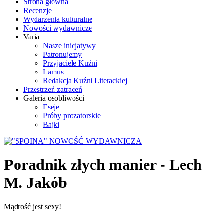
Strona główna
Recenzje
Wydarzenia kulturalne
Nowości wydawnicze
Varia
Nasze inicjatywy
Patronujemy
Przyjaciele Kuźni
Lamus
Redakcja Kuźni Literackiej
Przestrzeń zatraceń
Galeria osobliwości
Eseje
Próby prozatorskie
Bajki
Poradnik złych manier - Lech
M. Jakób
Mądrość jest sexy!