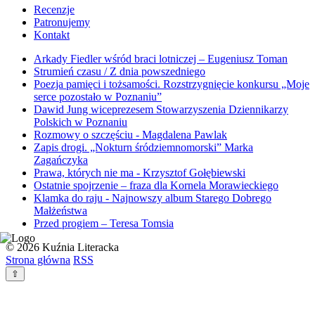
Recenzje
Patronujemy
Kontakt
Arkady Fiedler wśród braci lotniczej – Eugeniusz Toman
Strumień czasu / Z dnia powszedniego
Poezja pamięci i tożsamości. Rozstrzygnięcie konkursu „Moje
serce pozostało w Poznaniu”
Dawid Jung wiceprezesem Stowarzyszenia Dziennikarzy
Polskich w Poznaniu
Rozmowy o szczęściu - Magdalena Pawlak
Zapis drogi. „Nokturn śródziemnomorski” Marka
Zagańczyka
Prawa, których nie ma - Krzysztof Gołębiewski
Ostatnie spojrzenie – fraza dla Kornela Morawieckiego
Klamka do raju - Najnowszy album Starego Dobrego
Małżeństwa
Przed progiem – Teresa Tomsia
© 2026 Kuźnia Literacka
Strona główna
RSS
⇧