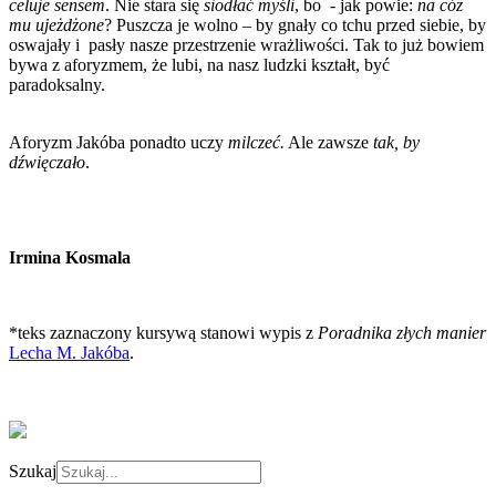
celuje sensem
. Nie stara się
siodłać myśli
, bo - jak powie:
na cóż
mu ujeżdżone
? Puszcza je wolno – by gnały co tchu przed siebie, by
oswajały i pasły nasze przestrzenie wrażliwości. Tak to już bowiem
bywa z aforyzmem, że lubi, na nasz ludzki kształt, być
paradoksalny.
Aforyzm Jakóba ponadto uczy
milczeć.
Ale zawsze
tak, by
dźwięczało
.
Irmina Kosmala
*teks zaznaczony kursywą stanowi wypis z
Poradnika złych manier
Lecha M. Jakóba
.
Szukaj