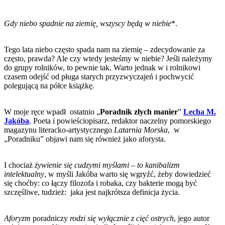
Gdy niebo spadnie na ziemię, wszyscy będą w niebie
*.
Tego lata niebo często spada nam na ziemię – zdecydowanie za
często, prawda? Ale czy wtedy jesteśmy w niebie? Jeśli należymy
do grupy rolników, to pewnie tak. Warto jednak w i rolnikowi
czasem odejść od pługa starych przyzwyczajeń i pochwycić
polegującą na półce książkę.
W moje ręce wpadł ostatnio „
Poradnik złych manier
”
Lecha M.
Jakóba
. Poeta i powieściopisarz, redaktor naczelny pomorskiego
magazynu literacko-artystycznego
Latarnia Morska
, w
„Poradniku” objawi nam się również jako aforysta.
I chociaż
żywienie się cudzymi myślami – to kanibalizm
intelektualny
, w myśli Jakóba warto się wgryźć, żeby dowiedzieć
się choćby: co łączy filozofa i robaka, czy bakterie mogą być
szczęśliwe, tudzież: jaka jest najkrótsza definicja życia.
Aforyzm
poradniczy
rodzi się wyłącznie z cięć ostrych
, jego autor