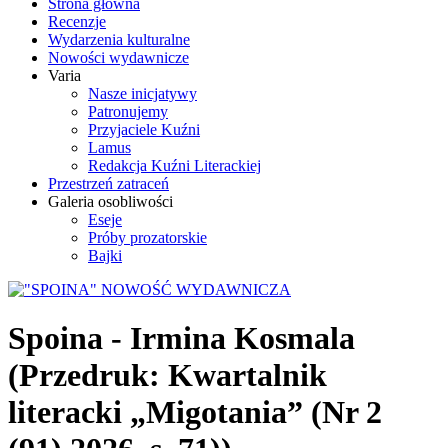
Strona główna
Recenzje
Wydarzenia kulturalne
Nowości wydawnicze
Varia
Nasze inicjatywy
Patronujemy
Przyjaciele Kuźni
Lamus
Redakcja Kuźni Literackiej
Przestrzeń zatraceń
Galeria osobliwości
Eseje
Próby prozatorskie
Bajki
Spoina - Irmina Kosmala
(Przedruk: Kwartalnik
literacki „Migotania” (Nr 2