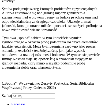
zmierzyć.
Spoina
podejmuje szereg istotnych problemów egzystencjalnych.
Autorka zastanawia się nad granicą między geniuszem a
szaleństwem, nad wpływem traumy na ludzką psychikę oraz nad
odpowiedzialnością za drugiego człowieka. Ukazuje dramat
jednostki, która po utracie miłości i poczucia sensu życia próbuje na
nowo zdefiniować własną tożsamość.
Tytułowa „spoina” nabiera w tym kontekście wymiaru
symbolicznego – oznacza próbę połączenia rozbitych elementów
ludzkiej egzystencji. Może być rozumiana zarówno jako proces
scalania przeszłości z teraźniejszością, jak i jako wysiłek
odbudowania rozbitej tożsamości bohatera. W tym sensie powieść
Irminy Kosmali staje się opowieścią o człowieku stojącym na
granicy rozpadu, który mimo wszystko podejmuje próbę
zrozumienia siebie oraz własnego życia.
(„Spoina”, Wydawnictwo Zeszyty Poetyckie, Seria Biblioteka
Współczesnej Prozy, Gniezno 2026)
Szukaj
Recenzje