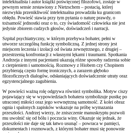
intelektualista i autor książki poświęconej filozofowi, zostaje w
pewnym sensie zestawiony z Nietzschem – postacią, której
niezwykła przenikliwość intelektualna prowadziła ku granicom
obłędu. Powieść stawia przy tym pytania o naturę prawdy, o
tożsamość jednostki oraz o to, czy świadomość człowieka nie jest
jedynie zbiorem cudzych głosów, doświadczeń i narracji.
Szpital psychiatryczny, w którym przebywa bohater, pełni w
utworze szczególną funkcję symboliczną. Z jednej strony jest
miejscem leczenia i izolacji od świata zewnętrznego, z drugiej –
przestrzenią konfrontacji z własnymi lękami i traumami. Spotkania
Andrzeja z innymi pacjentami ukazują różne sposoby radzenia sobie
z cierpieniem i samotnością. Rozmowy z Hiobem czy Chopinem
przybierają często formę ironicznych, a zarazem głęboko
filozoficznych dialogów, odsłaniających doświadczenie utraty oraz
egzystencjalnego zagubienia.
W powieści ważną rolę odgrywa również symbolika. Motyw ciszy
pojawiający się w wypowiedziach bohatera symbolizuje pustkę po
utraconej miłości oraz jego wewnętrzną samotność. Z kolei obraz
ognia i spalonych zapisków wskazuje na próbę wymazania
przeszłości. Andrzej wierzy, że zniszczenie manuskryptu pozwoli
mu uwolnić się od bólu i poczucia winy. Okazuje się jednak, że
przeszłości nie daje się tak łatwo usunąć – powraca w pamięci,
dokumentach i rozmowach, z którymi bohater musi się ponownie