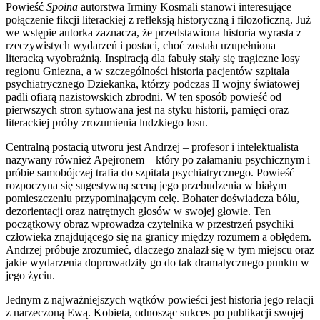
Powieść
Spoina
autorstwa Irminy Kosmali stanowi interesujące
połączenie fikcji literackiej z refleksją historyczną i filozoficzną. Już
we wstępie autorka zaznacza, że przedstawiona historia wyrasta z
rzeczywistych wydarzeń i postaci, choć została uzupełniona
literacką wyobraźnią. Inspiracją dla fabuły stały się tragiczne losy
regionu Gniezna, a w szczególności historia pacjentów szpitala
psychiatrycznego Dziekanka, którzy podczas II wojny światowej
padli ofiarą nazistowskich zbrodni. W ten sposób powieść od
pierwszych stron sytuowana jest na styku historii, pamięci oraz
literackiej próby zrozumienia ludzkiego losu.
Centralną postacią utworu jest Andrzej – profesor i intelektualista
nazywany również Apejronem – który po załamaniu psychicznym i
próbie samobójczej trafia do szpitala psychiatrycznego. Powieść
rozpoczyna się sugestywną sceną jego przebudzenia w białym
pomieszczeniu przypominającym celę. Bohater doświadcza bólu,
dezorientacji oraz natrętnych głosów w swojej głowie. Ten
początkowy obraz wprowadza czytelnika w przestrzeń psychiki
człowieka znajdującego się na granicy między rozumem a obłędem.
Andrzej próbuje zrozumieć, dlaczego znalazł się w tym miejscu oraz
jakie wydarzenia doprowadziły go do tak dramatycznego punktu w
jego życiu.
Jednym z najważniejszych wątków powieści jest historia jego relacji
z narzeczoną Ewą. Kobieta, odnosząc sukces po publikacji swojej