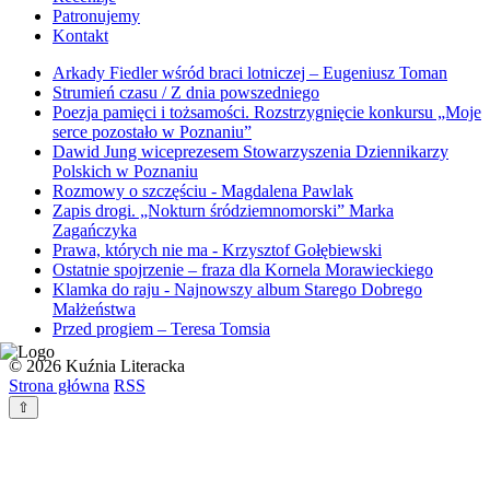
Patronujemy
Kontakt
Arkady Fiedler wśród braci lotniczej – Eugeniusz Toman
Strumień czasu / Z dnia powszedniego
Poezja pamięci i tożsamości. Rozstrzygnięcie konkursu „Moje
serce pozostało w Poznaniu”
Dawid Jung wiceprezesem Stowarzyszenia Dziennikarzy
Polskich w Poznaniu
Rozmowy o szczęściu - Magdalena Pawlak
Zapis drogi. „Nokturn śródziemnomorski” Marka
Zagańczyka
Prawa, których nie ma - Krzysztof Gołębiewski
Ostatnie spojrzenie – fraza dla Kornela Morawieckiego
Klamka do raju - Najnowszy album Starego Dobrego
Małżeństwa
Przed progiem – Teresa Tomsia
© 2026 Kuźnia Literacka
Strona główna
RSS
⇧