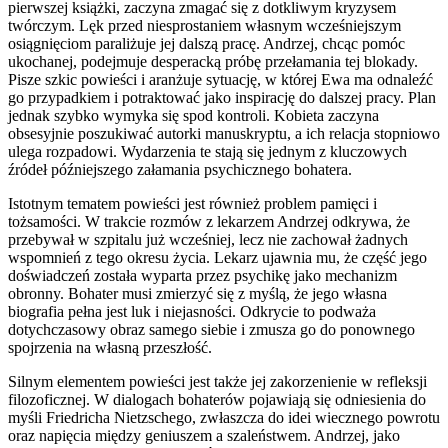
pierwszej książki, zaczyna zmagać się z dotkliwym kryzysem
twórczym. Lęk przed niesprostaniem własnym wcześniejszym
osiągnięciom paraliżuje jej dalszą pracę. Andrzej, chcąc pomóc
ukochanej, podejmuje desperacką próbę przełamania tej blokady.
Pisze szkic powieści i aranżuje sytuację, w której Ewa ma odnaleźć
go przypadkiem i potraktować jako inspirację do dalszej pracy. Plan
jednak szybko wymyka się spod kontroli. Kobieta zaczyna
obsesyjnie poszukiwać autorki manuskryptu, a ich relacja stopniowo
ulega rozpadowi. Wydarzenia te stają się jednym z kluczowych
źródeł późniejszego załamania psychicznego bohatera.
Istotnym tematem powieści jest również problem pamięci i
tożsamości. W trakcie rozmów z lekarzem Andrzej odkrywa, że
przebywał w szpitalu już wcześniej, lecz nie zachował żadnych
wspomnień z tego okresu życia. Lekarz ujawnia mu, że część jego
doświadczeń została wyparta przez psychikę jako mechanizm
obronny. Bohater musi zmierzyć się z myślą, że jego własna
biografia pełna jest luk i niejasności. Odkrycie to podważa
dotychczasowy obraz samego siebie i zmusza go do ponownego
spojrzenia na własną przeszłość.
Silnym elementem powieści jest także jej zakorzenienie w refleksji
filozoficznej. W dialogach bohaterów pojawiają się odniesienia do
myśli Friedricha Nietzschego, zwłaszcza do idei wiecznego powrotu
oraz napięcia między geniuszem a szaleństwem. Andrzej, jako