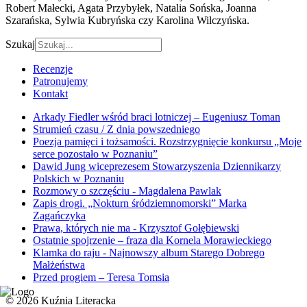
Robert Małecki, Agata Przybyłek, Natalia Sońska, Joanna
Szarańska, Sylwia Kubryńska czy Karolina Wilczyńska.
Szukaj
Recenzje
Patronujemy
Kontakt
Arkady Fiedler wśród braci lotniczej – Eugeniusz Toman
Strumień czasu / Z dnia powszedniego
Poezja pamięci i tożsamości. Rozstrzygnięcie konkursu „Moje
serce pozostało w Poznaniu”
Dawid Jung wiceprezesem Stowarzyszenia Dziennikarzy
Polskich w Poznaniu
Rozmowy o szczęściu - Magdalena Pawlak
Zapis drogi. „Nokturn śródziemnomorski” Marka
Zagańczyka
Prawa, których nie ma - Krzysztof Gołębiewski
Ostatnie spojrzenie – fraza dla Kornela Morawieckiego
Klamka do raju - Najnowszy album Starego Dobrego
Małżeństwa
Przed progiem – Teresa Tomsia
© 2026 Kuźnia Literacka