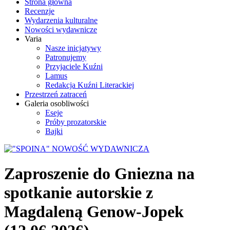
Strona główna
Recenzje
Wydarzenia kulturalne
Nowości wydawnicze
Varia
Nasze inicjatywy
Patronujemy
Przyjaciele Kuźni
Lamus
Redakcja Kuźni Literackiej
Przestrzeń zatraceń
Galeria osobliwości
Eseje
Próby prozatorskie
Bajki
Zaproszenie do Gniezna na
spotkanie autorskie z
Magdaleną Genow-Jopek