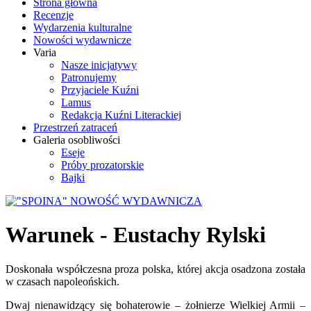
Strona główna
Recenzje
Wydarzenia kulturalne
Nowości wydawnicze
Varia
Nasze inicjatywy
Patronujemy
Przyjaciele Kuźni
Lamus
Redakcja Kuźni Literackiej
Przestrzeń zatraceń
Galeria osobliwości
Eseje
Próby prozatorskie
Bajki
Warunek - Eustachy Rylski
Doskonała współczesna proza polska, której akcja osadzona została
w czasach napoleońskich.
Dwaj nienawidzący się bohaterowie – żołnierze Wielkiej Armii –