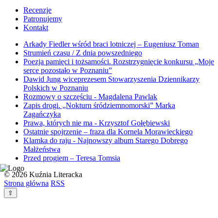
Recenzje
Patronujemy
Kontakt
Arkady Fiedler wśród braci lotniczej – Eugeniusz Toman
Strumień czasu / Z dnia powszedniego
Poezja pamięci i tożsamości. Rozstrzygnięcie konkursu „Moje
serce pozostało w Poznaniu”
Dawid Jung wiceprezesem Stowarzyszenia Dziennikarzy
Polskich w Poznaniu
Rozmowy o szczęściu - Magdalena Pawlak
Zapis drogi. „Nokturn śródziemnomorski” Marka
Zagańczyka
Prawa, których nie ma - Krzysztof Gołębiewski
Ostatnie spojrzenie – fraza dla Kornela Morawieckiego
Klamka do raju - Najnowszy album Starego Dobrego
Małżeństwa
Przed progiem – Teresa Tomsia
© 2026 Kuźnia Literacka
Strona główna
RSS
⇧