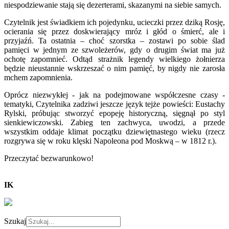
niespodziewanie stają się dezerterami, skazanymi na siebie samych.
Czytelnik jest świadkiem ich pojedynku, ucieczki przez dziką Rosję,
ocierania się przez doskwierający mróz i głód o śmierć, ale i
przyjaźń. Ta ostatnia – choć szorstka – zostawi po sobie ślad
pamięci w jednym ze szwoleżerów, gdy o drugim świat ma już
ochotę zapomnieć. Odtąd strażnik legendy wielkiego żołnierza
będzie nieustannie wskrzeszać o nim pamięć, by nigdy nie zarosła
mchem zapomnienia.
Oprócz niezwykłej - jak na podejmowane współczesne czasy -
tematyki, Czytelnika zadziwi jeszcze język tejże powieści: Eustachy
Rylski, próbując stworzyć epopeję historyczną, sięgnął po styl
sienkiewiczowski. Zabieg ten zachwyca, uwodzi, a przede
wszystkim oddaje klimat początku dziewiętnastego wieku (rzecz
rozgrywa się w roku klęski Napoleona pod Moskwą – w 1812 r.).
Przeczytać bezwarunkowo!
IK
Szukaj