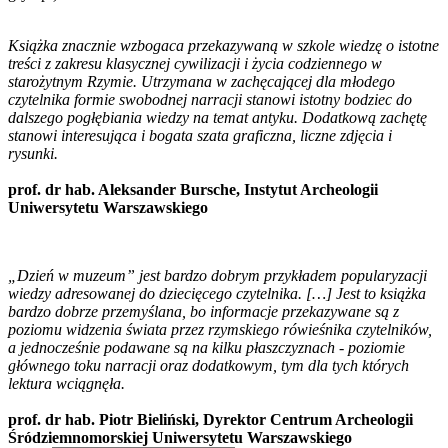
Książka znacznie wzbogaca przekazywaną w szkole wiedzę o istotne
treści z zakresu klasycznej cywilizacji i życia codziennego w
starożytnym Rzymie. Utrzymana w zachęcającej dla młodego
czytelnika formie swobodnej narracji stanowi istotny bodziec do
dalszego pogłębiania wiedzy na temat antyku. Dodatkową zachętę
stanowi interesująca i bogata szata graficzna, liczne zdjęcia i
rysunki.
prof. dr hab. Aleksander Bursche, Instytut Archeologii
Uniwersytetu Warszawskiego
„Dzień w muzeum” jest bardzo dobrym przykładem popularyzacji
wiedzy adresowanej do dziecięcego czytelnika. […] Jest to książka
bardzo dobrze przemyślana, bo informacje przekazywane są z
poziomu widzenia świata przez rzymskiego rówieśnika czytelników,
a jednocześnie podawane są na kilku płaszczyznach - poziomie
głównego toku narracji oraz dodatkowym, tym dla tych których
lektura wciągnęła.
prof. dr hab. Piotr Bieliński, Dyrektor Centrum Archeologii
Śródziemnomorskiej Uniwersytetu Warszawskiego