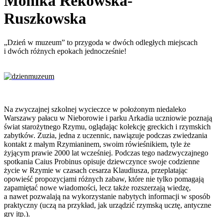
Monika Rekowska-
Ruszkowska
„Dzień w muzeum” to przygoda w dwóch odległych miejscach
i dwóch różnych epokach jednocześnie!
Na zwyczajnej szkolnej wycieczce w położonym niedaleko
Warszawy pałacu w Nieborowie i parku Arkadia uczniowie poznają
świat starożytnego Rzymu, oglądając kolekcję greckich i rzymskich
zabytków. Zuzia, jedna z uczennic, nawiązuje podczas zwiedzania
kontakt z małym Rzymianinem, swoim rówieśnikiem, tyle że
żyjącym prawie 2000 lat wcześniej. Podczas tego nadzwyczajnego
spotkania Caius Probinus opisuje dziewczynce swoje codzienne
życie w Rzymie w czasach cesarza Klaudiusza, przeplatając
opowieść propozycjami różnych zabaw, które nie tylko pomagają
zapamiętać nowe wiadomości, lecz także rozszerzają wiedzę,
a nawet pozwalają na wykorzystanie nabytych informacji w sposób
praktyczny (uczą na przykład, jak urządzić rzymską ucztę, antyczne
gry itp.).