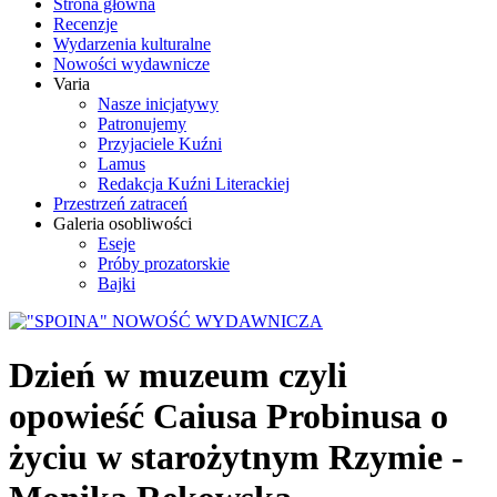
Strona główna
Recenzje
Wydarzenia kulturalne
Nowości wydawnicze
Varia
Nasze inicjatywy
Patronujemy
Przyjaciele Kuźni
Lamus
Redakcja Kuźni Literackiej
Przestrzeń zatraceń
Galeria osobliwości
Eseje
Próby prozatorskie
Bajki
Dzień w muzeum czyli
opowieść Caiusa Probinusa o
życiu w starożytnym Rzymie -