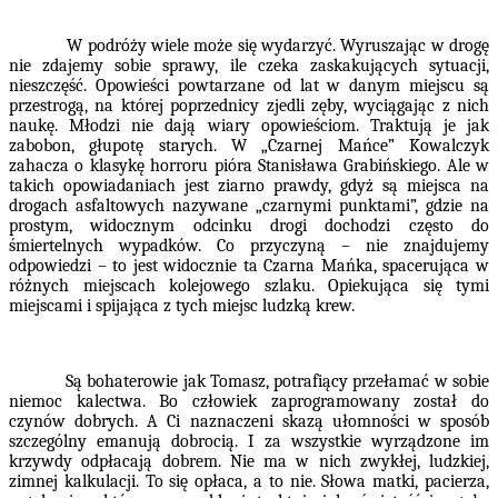
W podróży wiele może się wydarzyć. Wyruszając w drogę
nie zdajemy sobie sprawy, ile czeka zaskakujących sytuacji,
nieszczęść. Opowieści powtarzane od lat w danym miejscu są
przestrogą, na której poprzednicy zjedli zęby, wyciągając z nich
naukę. Młodzi nie dają wiary opowieściom. Traktują je jak
zabobon, głupotę starych. W „Czarnej Mańce” Kowalczyk
zahacza o klasykę horroru pióra Stanisława Grabińskiego. Ale w
takich opowiadaniach jest ziarno prawdy, gdyż są miejsca na
drogach asfaltowych nazywane „czarnymi punktami”, gdzie na
prostym, widocznym odcinku drogi dochodzi często do
śmiertelnych wypadków. Co przyczyną – nie znajdujemy
odpowiedzi – to jest widocznie ta Czarna Mańka, spacerująca w
różnych miejscach kolejowego szlaku. Opiekująca się tymi
miejscami i spijająca z tych miejsc ludzką krew.
Są bohaterowie jak Tomasz, potrafiący przełamać w sobie
niemoc kalectwa. Bo człowiek zaprogramowany został do
czynów dobrych. A Ci naznaczeni skazą ułomności w sposób
szczególny emanują dobrocią. I za wszystkie wyrządzone im
krzywdy odpłacają dobrem. Nie ma w nich zwykłej, ludzkiej,
zimnej kalkulacji. To się opłaca, a to nie. Słowa matki, pacierza,