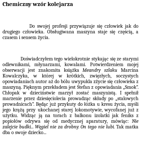
Chemiczny wzór kolejarza
Do swojej profesji przywiązuje się człowiek jak do
drugiego człowieka. Obsługiwana maszyna staje się częścią, a
czasem i sensem życia.
Doświadczyłem tego wielokrotnie stykając się ze starymi
odlewnikami, młynarzami, kowalami. Potwierdzeniem mojej
obserwacji jest znakomita książka
Meandry szlaku
Marcina
Kowalczyka, w której w krótkich, zwięzłych, soczystych
opowiadaniach autor aż do bólu uwypukla zżycie się człowieka z
maszyną. Pięknym przekładem jest Stefan z opowiadania „Smok”.
Chłopak w dzieciństwie marzył zostać maszynistą. I spełnił
marzenie przez dziesięciolecia prowadząc składy po „stalowych
prowadnicach”. Będąc już przykuty do łóżka u kresu życia, myśli
jego krążą przy ukochanej starej lokomotywie, wycofanej już z
użytku. Widząc ją na torach z balkonu izolatki jak feniks z
popiołów odrywa się od medycznej aparatury, mówiąc:
Nie
zalejcie budki... Węgiel nie za drobny. On tego nie lubi.
Tak matka
dba o swoje dziecko...