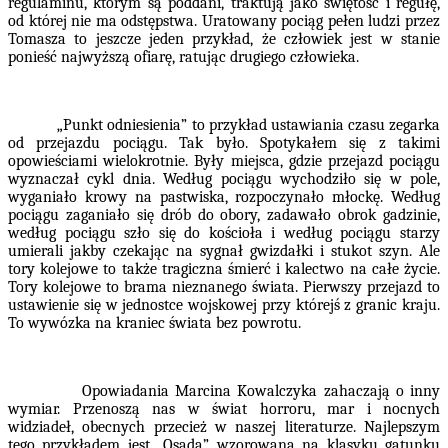
regulaminu, którym są poddani, traktują jako świętość i regułę,
od której nie ma odstępstwa. Uratowany pociąg pełen ludzi przez
Tomasza to jeszcze jeden przykład, że człowiek jest w stanie
ponieść najwyższą ofiarę, ratując drugiego człowieka.
„Punkt odniesienia” to przykład ustawiania czasu zegarka
od przejazdu pociągu. Tak było. Spotykałem się z takimi
opowieściami wielokrotnie. Były miejsca, gdzie przejazd pociągu
wyznaczał cykl dnia. Według pociągu wychodziło się w pole,
wyganiało krowy na pastwiska, rozpoczynało młockę. Według
pociągu zaganiało się drób do obory, zadawało obrok gadzinie,
według pociągu szło się do kościoła i według pociągu starzy
umierali jakby czekając na sygnał gwizdałki i stukot szyn. Ale
tory kolejowe to także tragiczna śmierć i kalectwo na całe życie.
Tory kolejowe to brama nieznanego świata. Pierwszy przejazd to
ustawienie się w jednostce wojskowej przy którejś z granic kraju.
To wywózka na kraniec świata bez powrotu.
Opowiadania Marcina Kowalczyka zahaczają o inny
wymiar. Przenoszą nas w świat horroru, mar i nocnych
widziadeł, obecnych przecież w naszej literaturze. Najlepszym
tego przykładem jest „Osada” wzorowana na klasyku gatunku