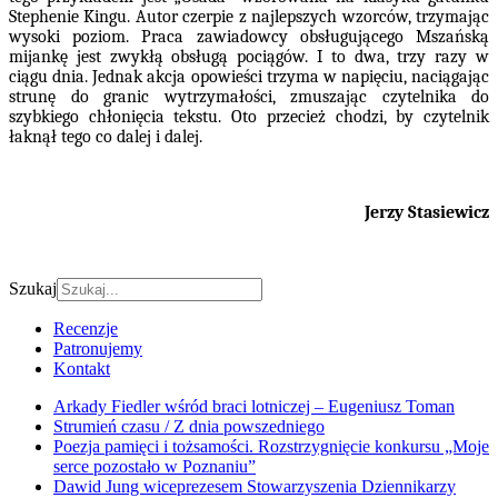
Stephenie Kingu. Autor czerpie z najlepszych wzorców, trzymając
wysoki poziom. Praca zawiadowcy obsługującego Mszańską
mijankę jest zwykłą obsługą pociągów. I to dwa, trzy razy w
ciągu dnia. Jednak akcja opowieści trzyma w napięciu, naciągając
strunę do granic wytrzymałości, zmuszając czytelnika do
szybkiego chłonięcia tekstu. Oto przecież chodzi, by czytelnik
łaknął tego co dalej i dalej.
Jerzy Stasiewicz
Szukaj
Recenzje
Patronujemy
Kontakt
Arkady Fiedler wśród braci lotniczej – Eugeniusz Toman
Strumień czasu / Z dnia powszedniego
Poezja pamięci i tożsamości. Rozstrzygnięcie konkursu „Moje
serce pozostało w Poznaniu”
Dawid Jung wiceprezesem Stowarzyszenia Dziennikarzy