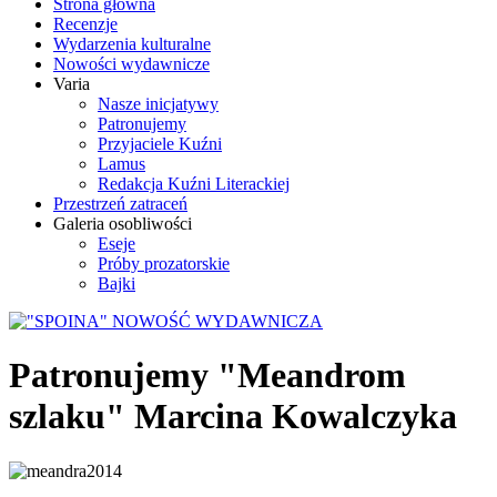
Strona główna
Recenzje
Wydarzenia kulturalne
Nowości wydawnicze
Varia
Nasze inicjatywy
Patronujemy
Przyjaciele Kuźni
Lamus
Redakcja Kuźni Literackiej
Przestrzeń zatraceń
Galeria osobliwości
Eseje
Próby prozatorskie
Bajki
Patronujemy "Meandrom
szlaku" Marcina Kowalczyka