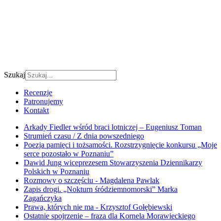
Szukaj
Recenzje
Patronujemy
Kontakt
Arkady Fiedler wśród braci lotniczej – Eugeniusz Toman
Strumień czasu / Z dnia powszedniego
Poezja pamięci i tożsamości. Rozstrzygnięcie konkursu „Moje
serce pozostało w Poznaniu”
Dawid Jung wiceprezesem Stowarzyszenia Dziennikarzy
Polskich w Poznaniu
Rozmowy o szczęściu - Magdalena Pawlak
Zapis drogi. „Nokturn śródziemnomorski” Marka
Zagańczyka
Prawa, których nie ma - Krzysztof Gołębiewski
Ostatnie spojrzenie – fraza dla Kornela Morawieckiego