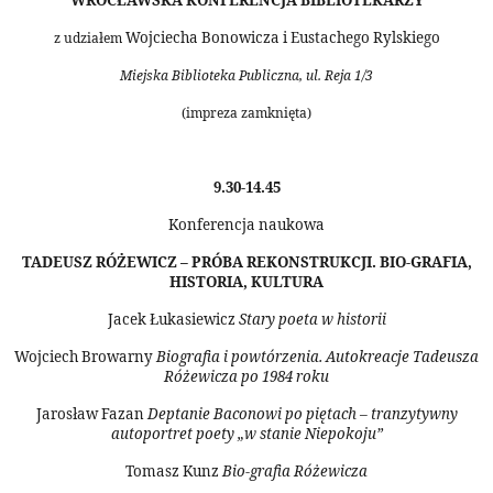
WROCŁAWSKA KONFERENCJA BIBLIOTEKARZY
Wojciecha Bonowicza i Eustachego Rylskiego
z udziałem
Miejska Biblioteka Publiczna, ul. Reja 1/3
(impreza zamknięta)
9.30-14.45
Konferencja naukowa
TADEUSZ RÓŻEWICZ – PRÓBA REKONSTRUKCJI. BIO-GRAFIA,
HISTORIA, KULTURA
Jacek Łukasiewicz
Stary poeta w historii
Wojciech Browarny
Biografia i powtórzenia. Autokreacje Tadeusza
Różewicza po 1984 roku
Jarosław Fazan
Deptanie Baconowi po piętach – tranzytywny
autoportret poety „w stanie Niepokoju”
Tomasz Kunz
Bio-grafia Różewicza