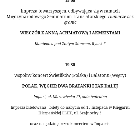
19.00
Impreza towarzysząca, odbywająca się w ramach
Międzynarodowego Seminarium Translatorskiego
Tłumacze bez
granic
WIECZÓR Z ANNĄ ACHMATOWĄ I AKMEISTAMI
Kamienica pod Złotym Słońcem, Rynek 6
19.30
Wspólny koncert Świetlików (Polska) i Balatonu (Węgry)
POLAK, WĘGIER DWA BRATANKI I TAK DALEJ
Impart, ul. Mazowiecka 17, sala teatralna
Impreza biletowana
bilety do nabycia od 15 listopada w Księgarni
-
Hiszpańskiej ELITE, ul. Szajnochy 5
oraz na godzinę przed koncertem w Imparcie