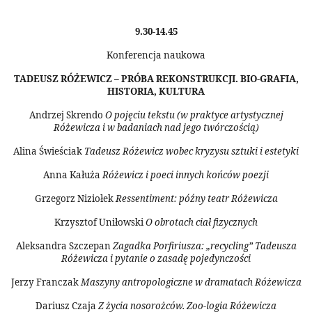
9.30-14.45
Konferencja naukowa
TADEUSZ RÓŻEWICZ – PRÓBA REKONSTRUKCJI. BIO-GRAFIA,
HISTORIA, KULTURA
Andrzej Skrendo
O pojęciu tekstu (w praktyce artystycznej
Różewicza i w badaniach nad jego twórczością)
Alina Świeściak
Tadeusz Różewicz wobec kryzysu sztuki i estetyki
Anna Kałuża
Różewicz i poeci innych końców poezji
Grzegorz Niziołek
Ressentiment: późny teatr Różewicza
Krzysztof Uniłowski
O obrotach ciał fizycznych
Aleksandra Szczepan
Zagadka Porfiriusza: „recycling” Tadeusza
Różewicza i pytanie o zasadę pojedynczości
Jerzy Franczak
Maszyny antropologiczne w dramatach Różewicza
Dariusz Czaja
Z życia nosorożców. Zoo-logia Różewicza