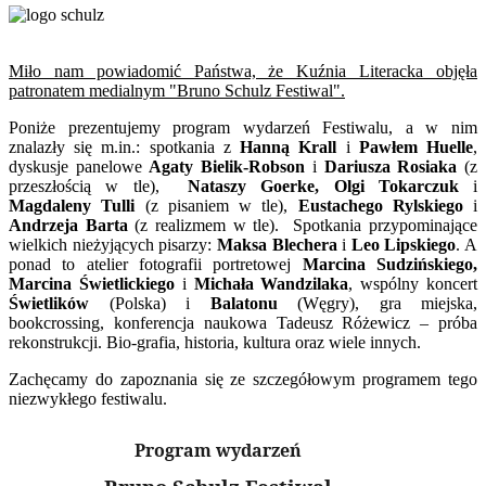
Miło nam powiadomić Państwa, że Kuźnia Literacka objęła
patronatem medialnym "Bruno Schulz Festiwal".
Poniże prezentujemy program wydarzeń Festiwalu, a w nim
znalazły się m.in.: spotkania z
Hanną Krall
i
Pawłem Huelle
,
dyskusje panelowe
Agaty Bielik-Robson
i
Dariusza Rosiaka
(z
przeszłością w tle),
Nataszy Goerke, Olgi Tokarczuk
i
Magdaleny Tulli
(z pisaniem w tle),
Eustachego Rylskiego
i
Andrzeja Barta
(z realizmem w tle). Spotkania przypominające
wielkich nieżyjących pisarzy:
Maksa Blechera
i
Leo Lipskiego
. A
ponad to atelier fotografii portretowej
Marcina Sudzińskiego,
Marcina Świetlickiego
i
Michała Wandzilaka
, wspólny koncert
Świetlików
(Polska) i
Balatonu
(Węgry), gra miejska,
bookcrossing, konferencja naukowa Tadeusz Różewicz – próba
rekonstrukcji. Bio-grafia, historia, kultura oraz wiele innych.
Zachęcamy do zapoznania się ze szczegółowym programem tego
niezwykłego festiwalu.
Program wydarzeń