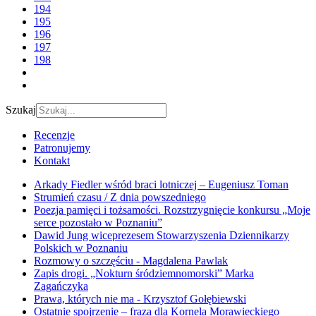
194
195
196
197
198
Szukaj
Recenzje
Patronujemy
Kontakt
Arkady Fiedler wśród braci lotniczej – Eugeniusz Toman
Strumień czasu / Z dnia powszedniego
Poezja pamięci i tożsamości. Rozstrzygnięcie konkursu „Moje
serce pozostało w Poznaniu”
Dawid Jung wiceprezesem Stowarzyszenia Dziennikarzy
Polskich w Poznaniu
Rozmowy o szczęściu - Magdalena Pawlak
Zapis drogi. „Nokturn śródziemnomorski” Marka
Zagańczyka
Prawa, których nie ma - Krzysztof Gołębiewski
Ostatnie spojrzenie – fraza dla Kornela Morawieckiego