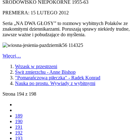
ŚRODOWISKO NIEPOKORNE 1955-63
PREMIERA: 15 LUTEGO 2012
Seria „NA DWA GŁOSY” to rozmowy wybitnych Polaków ze
znakomitymi dziennikarzami. Poruszają sprawy niekiedy trudne,
zawsze ważne i pobudzające do myślenia.
Więcej…
Wrzask w przestrzeni
Świt zmierzchu - Anne Bishop
"Pomarańczowa piłeczka" - Radek Konrad
Nauka po prostu. Wywiady z wybitnymi
Strona 194 z 198
189
190
191
192
193