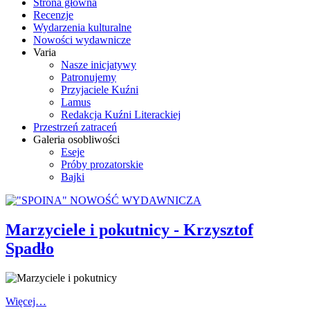
Strona główna
Recenzje
Wydarzenia kulturalne
Nowości wydawnicze
Varia
Nasze inicjatywy
Patronujemy
Przyjaciele Kuźni
Lamus
Redakcja Kuźni Literackiej
Przestrzeń zatraceń
Galeria osobliwości
Eseje
Próby prozatorskie
Bajki
Marzyciele i pokutnicy - Krzysztof
Spadło
Więcej…