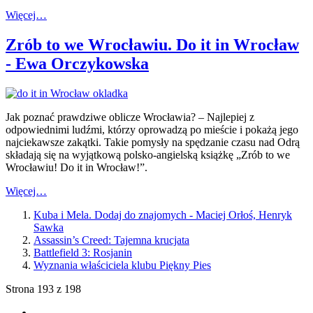
Więcej…
Zrób to we Wrocławiu. Do it in Wrocław
- Ewa Orczykowska
Jak poznać prawdziwe oblicze Wrocławia? – Najlepiej z
odpowiednimi ludźmi, którzy oprowadzą po mieście i pokażą jego
najciekawsze zakątki. Takie pomysły na spędzanie czasu nad Odrą
składają się na wyjątkową polsko-angielską książkę „Zrób to we
Wrocławiu! Do it in Wrocław!”.
Więcej…
Kuba i Mela. Dodaj do znajomych - Maciej Orłoś, Henryk
Sawka
Assassin’s Creed: Tajemna krucjata
Battlefield 3: Rosjanin
Wyznania właściciela klubu Piękny Pies
Strona 193 z 198