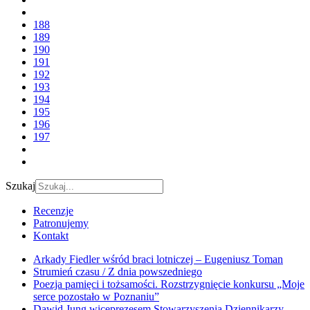
188
189
190
191
192
193
194
195
196
197
Szukaj
Recenzje
Patronujemy
Kontakt
Arkady Fiedler wśród braci lotniczej – Eugeniusz Toman
Strumień czasu / Z dnia powszedniego
Poezja pamięci i tożsamości. Rozstrzygnięcie konkursu „Moje
serce pozostało w Poznaniu”
Dawid Jung wiceprezesem Stowarzyszenia Dziennikarzy