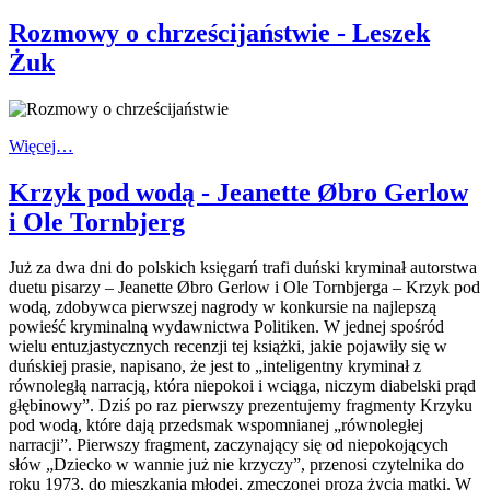
Rozmowy o chrześcijaństwie - Leszek
Żuk
Więcej…
Krzyk pod wodą - Jeanette Øbro Gerlow
i Ole Tornbjerg
Już za dwa dni do polskich księgarń trafi duński kryminał autorstwa
duetu pisarzy – Jeanette Øbro Gerlow i Ole Tornbjerga – Krzyk pod
wodą, zdobywca pierwszej nagrody w konkursie na najlepszą
powieść kryminalną wydawnictwa Politiken. W jednej spośród
wielu entuzjastycznych recenzji tej książki, jakie pojawiły się w
duńskiej prasie, napisano, że jest to „inteligentny kryminał z
równoległą narracją, która niepokoi i wciąga, niczym diabelski prąd
głębinowy”. Dziś po raz pierwszy prezentujemy fragmenty Krzyku
pod wodą, które dają przedsmak wspomnianej „równoległej
narracji”. Pierwszy fragment, zaczynający się od niepokojących
słów „Dziecko w wannie już nie krzyczy”, przenosi czytelnika do
roku 1973, do mieszkania młodej, zmęczonej prozą życia matki. W