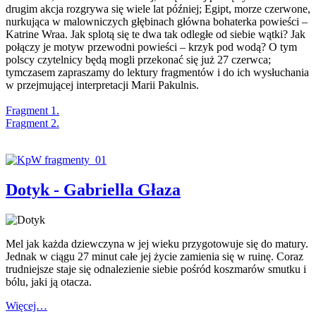
drugim akcja rozgrywa się wiele lat później; Egipt, morze czerwone,
nurkująca w malowniczych głębinach główna bohaterka powieści –
Katrine Wraa. Jak splotą się te dwa tak odległe od siebie wątki? Jak
połączy je motyw przewodni powieści – krzyk pod wodą? O tym
polscy czytelnicy będą mogli przekonać się już 27 czerwca;
tymczasem zapraszamy do lektury fragmentów i do ich wysłuchania
w przejmującej interpretacji Marii Pakulnis.
Fragment 1.
Fragment 2.
Dotyk - Gabriella Głaza
Mel jak każda dziewczyna w jej wieku przygotowuje się do matury.
Jednak w ciągu 27 minut całe jej życie zamienia się w ruinę. Coraz
trudniejsze staje się odnalezienie siebie pośród koszmarów smutku i
bólu, jaki ją otacza.
Więcej…