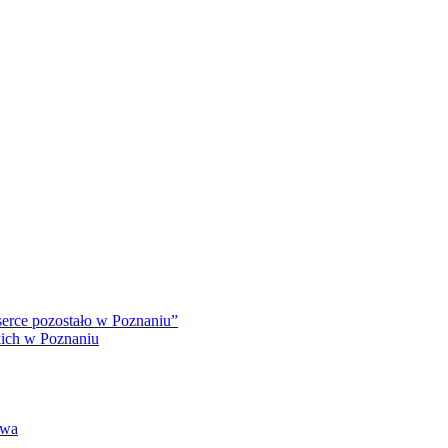
serce pozostało w Poznaniu”
kich w Poznaniu
twa