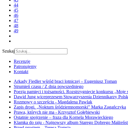
44
45
46
47
48
49
Szukaj
Recenzje
Patronujemy
Kontakt
Arkady Fiedler wśród braci lotniczej – Eugeniusz Toman
Strumień czasu / Z dnia powszedniego
Poezja pamięci i tożsamości. Rozstrzygnięcie konkursu „Moje 
Dawid Jung wiceprezesem Stowarzyszenia Dziennikarzy Pols
Rozmowy o szczęściu - Magdalena Pawlak
Zapis drogi. „Nokturn śródziemnomorski” Marka Zagańczyka
Prawa, których nie ma - Krzysztof Gołębiewski
Ostatnie spojrzenie – fraza dla Kornela Morawieckiego
Klamka do raju - Najnowszy album Starego Dobrego Małżeńs
Przed progiem – Teresa Tomsia