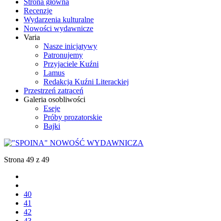
Strona główna
Recenzje
Wydarzenia kulturalne
Nowości wydawnicze
Varia
Nasze inicjatywy
Patronujemy
Przyjaciele Kuźni
Lamus
Redakcja Kuźni Literackiej
Przestrzeń zatraceń
Galeria osobliwości
Eseje
Próby prozatorskie
Bajki
Strona 49 z 49
40
41
42
43