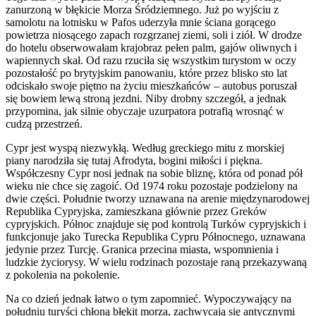
zanurzoną w błękicie Morza Śródziemnego. Już po wyjściu z
samolotu na lotnisku w Pafos uderzyła mnie ściana gorącego
powietrza niosącego zapach rozgrzanej ziemi, soli i ziół. W drodze
do hotelu obserwowałam krajobraz pełen palm, gajów oliwnych i
wapiennych skał. Od razu rzuciła się wszystkim turystom w oczy
pozostałość po brytyjskim panowaniu, które przez blisko sto lat
odciskało swoje piętno na życiu mieszkańców – autobus poruszał
się bowiem lewą stroną jezdni. Niby drobny szczegół, a jednak
przypomina, jak silnie obyczaje uzurpatora potrafią wrosnąć w
cudzą przestrzeń.
Cypr jest wyspą niezwykłą. Według greckiego mitu z morskiej
piany narodziła się tutaj Afrodyta, bogini miłości i piękna.
Współczesny Cypr nosi jednak na sobie bliznę, która od ponad pół
wieku nie chce się zagoić. Od 1974 roku pozostaje podzielony na
dwie części. Południe tworzy uznawana na arenie międzynarodowej
Republika Cypryjska, zamieszkana głównie przez Greków
cypryjskich. Północ znajduje się pod kontrolą Turków cypryjskich i
funkcjonuje jako Turecka Republika Cypru Północnego, uznawana
jedynie przez Turcję. Granica przecina miasta, wspomnienia i
ludzkie życiorysy. W wielu rodzinach pozostaje raną przekazywaną
z pokolenia na pokolenie.
Na co dzień jednak łatwo o tym zapomnieć. Wypoczywający na
południu turyści chłoną błękit morza, zachwycają się antycznymi