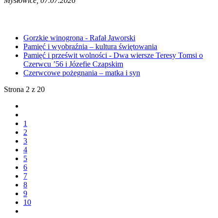
Mysłowice, 07.07.2026
Gorzkie winogrona - Rafał Jaworski
Pamięć i wyobraźnia – kultura świętowania
Pamięć i prześwit wolności - Dwa wiersze Teresy Tomsi o
Czerwcu ’56 i Józefie Czapskim
Czerwcowe pożegnania – matka i syn
Strona 2 z 20
1
2
3
4
5
6
7
8
9
10