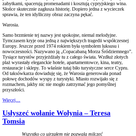
zabytkami, spacerują promenadami i kosztują cypryjskiego wina.
Słońce skutecznie zagłusza historię. Dopiero jedna z wycieczek
sprawia, że ten idylliczny obraz zaczyna pękać.
Warosia.
Samo brzmienie tej nazwy jest spokojne, niemal melodyjne.
Tymczasem kryje ona jedną z największych tragedii współczesnej
Europy. Jeszcze przed 1974 rokiem była symbolem luksusu i
nowoczesności. Nazywano ją „Copacabaną Morza Śródziemnego”.
Tysiące turystów przyjeżdżały tu z całego świata. Wzdłuż złotych
plaż wyrastały eleganckie hotele, apartamentowce, kina, teatry,
restauracje i sklepy. To właśnie tutaj biło turystyczne serce Cypru.
Od taksówkarza dowiaduję się, że Warosia generowała ponad
połowę dochodów wyspy z turystyki. Miasto rozwijało się z
rozmachem, jakby nic nie mogło zatrzymać jego pomyślnej
przyszłości.
Więcej…
Usłyszeć wołanie Wołynia – Teresa
Tomsia
Wszystko co ujrzałem nie pozwala milczeć