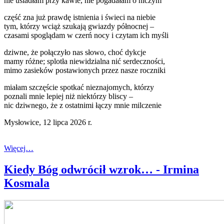
nie usiadłam przy kawie, nie pogadałam o niczym
część zna już prawdę istnienia i świeci na niebie
tym, którzy wciąż szukają gwiazdy północnej –
czasami spoglądam w czerń nocy i czytam ich myśli
dziwne, że połączyło nas słowo, choć dykcje
mamy różne; splotła niewidzialna nić serdeczności,
mimo zasieków postawionych przez nasze roczniki
miałam szczęście spotkać nieznajomych, którzy
poznali mnie lepiej niż niektórzy bliscy –
nic dziwnego, że z ostatnimi łączy mnie milczenie
Mysłowice, 12 lipca 2026 r.
Więcej…
Kiedy Bóg odwrócił wzrok… - Irmina
Kosmala