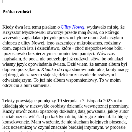
Próba czułości
Kiedy dwa lata temu pisałam o
Ulicy Nowej
,
wydawało mi się, że
Krzysztof Myszkowski otworzył przede mną świat, do którego
wcześniej zaglądałam jedynie przez uchylone okno. Zobaczyłam
chłopca z ulicy Nowej, jego szczenięcy mikrokosmos, rodzinny
dom, zapach lata i dzieciństwo, które - choć niepozbawione bólu -
pozostawało bezpiecznym schronieniem pamięci. Wówczas
napisałam, że poeta nie potrzebuje już cudzych słów, bo odnalazł
własny język opowiadania świata. Dziś wiem, że tamten album był
dopiero początkiem.
Klamka do raju
stanowi naturalną kontynuację
tej drogi, ale zarazem staje się dziełem znacznie dojrzalszym i
odważniejszym. To już nie album wspomnieniowy. To w moim
odczuciu album sumienia.
Teksty powstające pomiędzy 19 sierpnia a 7 listopada 2023 roku
układają się w niezwykle osobisty dziennik wewnętrznej przemiany.
Każdy utwór został opatrzony dokładną datą powstania, jakby autor
chciał pozostawić ślad po każdym dniu, który go zmieniał. Lubię tę
konsekwencję. Mam wrażenie, że nie słucham kolejnych piosenek,
lecz uczestniczę w czymś znacznie bardziej intymnym, w procesie