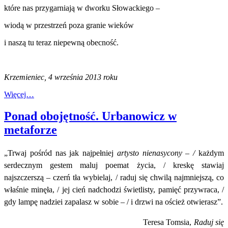
które nas przygarniają w dworku Słowackiego –
wiodą w przestrzeń poza granie wieków
i naszą tu teraz niepewną obecność.
Krzemieniec, 4 września 2013 roku
Więcej…
Ponad obojętność. Urbanowicz w
metaforze
„Trwaj pośród nas jak najpełniej
artysto nienasycony – /
każdym
serdecznym gestem maluj poemat życia, / kreskę stawiaj
najszczerszą – czerń tła wybielaj, / raduj się chwilą najmniejszą, co
właśnie minęła, / jej cień nadchodzi świetlisty, pamięć przywraca, /
gdy lampę nadziei zapalasz w sobie – / i drzwi na oścież otwierasz”.
Teresa Tomsia,
Raduj się