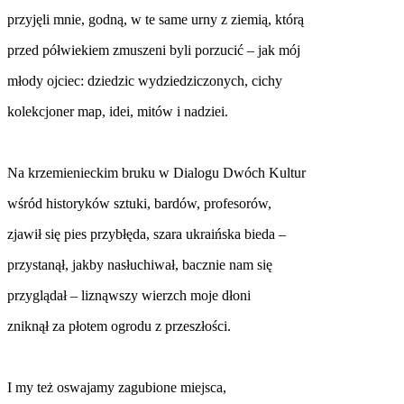
przyjęli mnie, godną, w te same urny z ziemią, którą
przed półwiekiem zmuszeni byli porzucić – jak mój
młody ojciec: dziedzic wydziedziczonych, cichy
kolekcjoner map, idei, mitów i nadziei.
Na krzemienieckim bruku w Dialogu Dwóch Kultur
wśród historyków sztuki, bardów, profesorów,
zjawił się pies przybłęda, szara ukraińska bieda –
przystanął, jakby nasłuchiwał, bacznie nam się
przyglądał – liznąwszy wierzch moje dłoni
zniknął za płotem ogrodu z przeszłości.
I my też oswajamy zagubione miejsca,