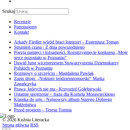
Szukaj
Recenzje
Patronujemy
Kontakt
Arkady Fiedler wśród braci lotniczej – Eugeniusz Toman
Strumień czasu / Z dnia powszedniego
Poezja pamięci i tożsamości. Rozstrzygnięcie konkursu „Moje
serce pozostało w Poznaniu”
Dawid Jung wiceprezesem Stowarzyszenia Dziennikarzy
Polskich w Poznaniu
Rozmowy o szczęściu - Magdalena Pawlak
Zapis drogi. „Nokturn śródziemnomorski” Marka
Zagańczyka
Prawa, których nie ma - Krzysztof Gołębiewski
Ostatnie spojrzenie – fraza dla Kornela Morawieckiego
Klamka do raju - Najnowszy album Starego Dobrego
Małżeństwa
Przed progiem – Teresa Tomsia
© 2026 Kuźnia Literacka
Strona główna
RSS