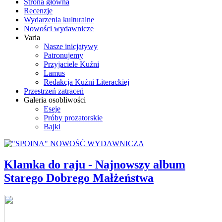
Strona główna
Recenzje
Wydarzenia kulturalne
Nowości wydawnicze
Varia
Nasze inicjatywy
Patronujemy
Przyjaciele Kuźni
Lamus
Redakcja Kuźni Literackiej
Przestrzeń zatraceń
Galeria osobliwości
Eseje
Próby prozatorskie
Bajki
Klamka do raju - Najnowszy album
Starego Dobrego Małżeństwa